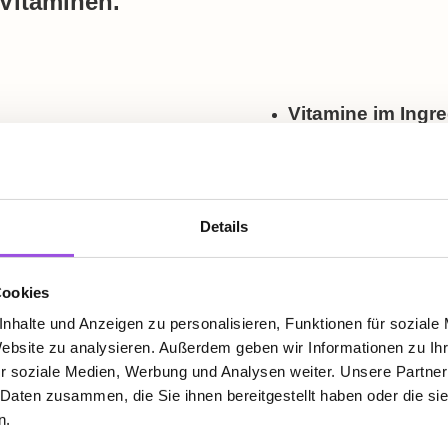
Vitaminen.
Vitamine im Ingre
t und das lieben wir.
Sämtliche Vitamine bieten 
ns hinaus wachsen. Wir
Produktneueinführungen zu
ingle-Vitaminen wie D3,
Vitaminportfolio bereits ab
Details
r beliebige Vitamine
Bei Bedarf schicken wir Ih
ir auf hochwertiges MCT-
unseren Produkten und der
Cookies
ert.
nhalte und Anzeigen zu personalisieren, Funktionen für soziale
efinitiv auch gut schmecken
Kontaktieren
Sie uns gern
Website zu analysieren. Außerdem geben wir Informationen zu I
keit, sämtliche Vitamin
r soziale Medien, Werbung und Analysen weiter. Unsere Partner
hern. Stellen Sie sich
iefsten Winter. Die
 Daten zusammen, die Sie ihnen bereitgestellt haben oder die s
er in Getränke und
n.