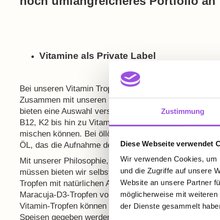
noch umfangreicheres Portfolio an 
Vitamine als Private Label
Bei unseren Vitamin Tropfen sind kaum Grenzen gesetz
Zusammen mit unseren Kunden können wir hier über u
bieten eine Auswahl verschiedenster Vitamine – von S
Zustimmung
B12, K2 bis hin zu Vitaminkombinationen, bei denen wi
mischen können. Bei öllöslichen Vitmaminen setzen w
Diese Webseite verwendet 
ÖL, das die Aufnahme der Vitamine im Körper verbess
Wir verwenden Cookies, um I
Mit unserer Philosophie, dass funktionelle Produkte d
und die Zugriffe auf unsere 
müssen bieten wir selbstverständlich auch die Möglich
Website an unsere Partner fü
Tropfen mit natürlichen Aromen und Extrakten anzureic
Maracuja-D3-Tropfen vor: Sommer im Glas, selbst im t
möglicherweise mit weiteren
Vitamin-Tropfen können entweder direkt konsumiert od
der Dienste gesammelt habe
Speisen gegeben werden.