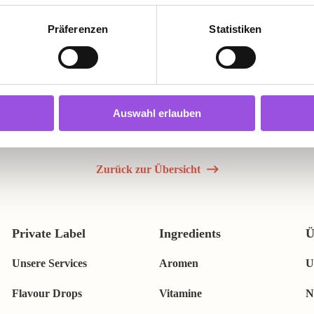
 wählbar. Auch ob Sie
Präferenzen
Statistiken
en, können Sie komplett
zu wissen: Durch
her, dass während der
osen eingehalten werden.
Auswahl erlauben
Zurück zur Übersicht
Private Label
Ingredients
Ü
Unsere Services
Aromen
U
Flavour Drops
Vitamine
N