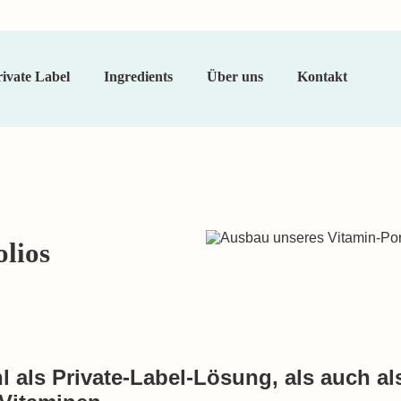
ivate Label
Ingredients
Über uns
Kontakt
Unsere Services
Aromen
Unternehmen
Flavour Drops
Extrakte
Neuigkeiten
Vitamin Drops
Vitamine
Downloads
Nutraceuticals
Süßungsmittel
lios
FAQ
Mineralstoffe
Compounds
FAQ
 als Private-Label-Lösung, als auch als