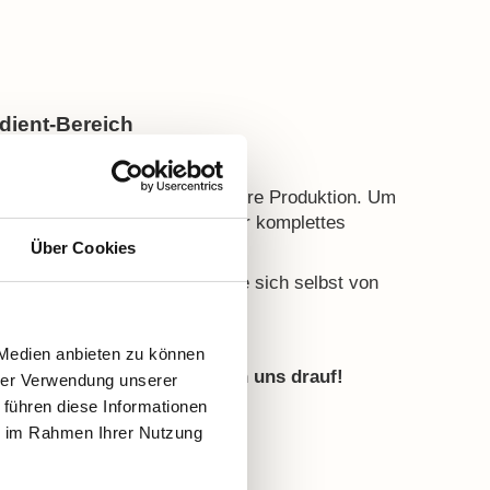
dient-Bereich
wir auch als Inhaltsstoff für Ihre Produktion. Um
 vereinfachen bieten wir unser komplettes
 500 g an.
Über Cookies
nen gerne Muster zu, damit sie sich selbst von
 Qualität überzeugen können.
 Medien anbieten zu können
e für Ihr Projekt. Wir freuen uns drauf!
hrer Verwendung unserer
 führen diese Informationen
ie im Rahmen Ihrer Nutzung