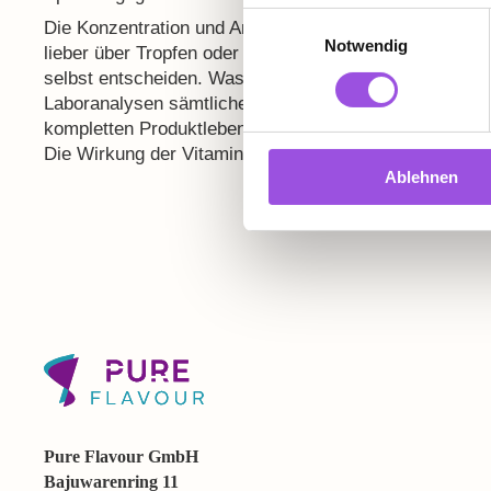
Einwilligungsauswahl
Die Konzentration und Anzahl der Tagesdosen sind frei
Notwendig
lieber über Tropfen oder Pipettenfüllungen gehen woll
selbst entscheiden. Was für Sie auch interessant ist 
Laboranalysen sämtlicher Produktionen stellen wir sic
kompletten Produktlebenszeit die angegebenen Tagesd
Die Wirkung der Vitamine lässt also nicht nach.
Ablehnen
Pure Flavour GmbH
Bajuwarenring 11